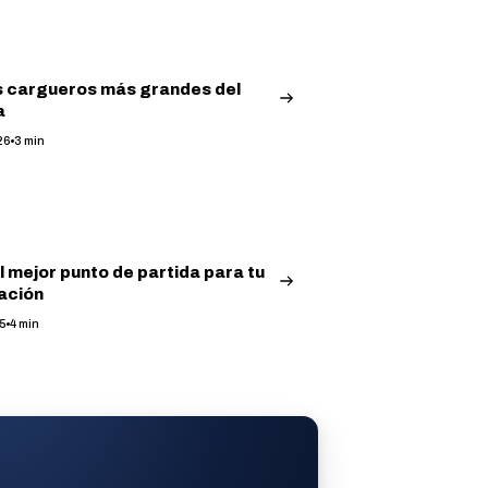
 cargueros más grandes del
a
26
3
min
l mejor punto de partida para tu
ación
25
4
min