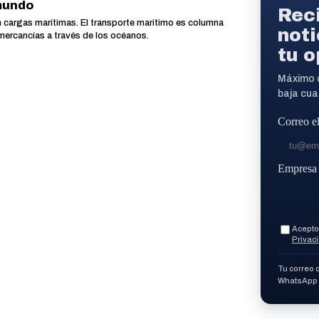
mundo
Reci
 cargas marítimas. El transporte marítimo es columna
not
mercancías a través de los océanos.
tu o
Máximo d
baja cua
Correo e
Empresa
Acepto 
Privac
Tu correo 
WhatsApp p