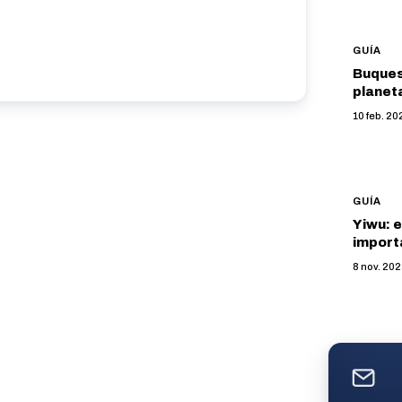
GUÍA
Buques
planet
10 feb. 20
GUÍA
Yiwu: e
import
8 nov. 20