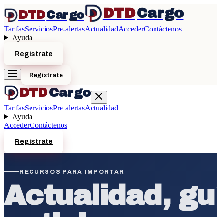
DTD
Cargo
DTD
Cargo
Tarifas
Servicios
Pre-alertas
Actualidad
Acceder
Contáctenos
Ayuda
Regístrate
Regístrate
DTD
Cargo
Tarifas
Servicios
Pre-alertas
Actualidad
Ayuda
Acceder
Contáctenos
Regístrate
RECURSOS PARA IMPORTAR
Actualidad, gu