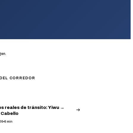
gen.
 DEL CORREDOR
s reales de tránsito: Yiwu →
 Cabello
26
6
min