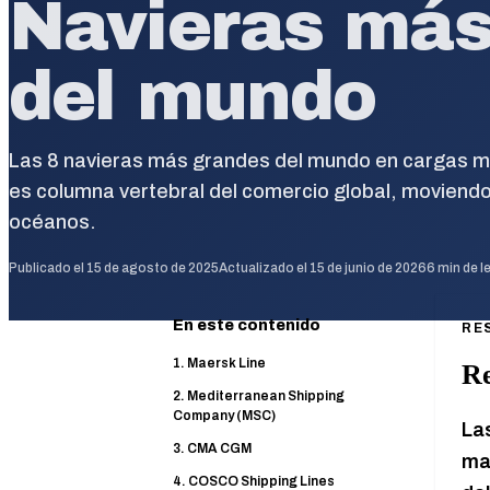
Navieras más
del mundo
Las 8 navieras más grandes del mundo en cargas ma
es columna vertebral del comercio global, moviendo
océanos.
Publicado el
15 de agosto de 2025
Actualizado el
15 de junio de 2026
6
min de l
En este contenido
RE
1. Maersk Line
Re
2. Mediterranean Shipping
Company (MSC)
La
3. CMA CGM
ma
4. COSCO Shipping Lines