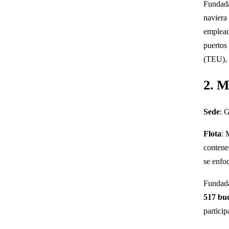
Fundad
naviera
emplead
puertos
(TEU), 
2. 
Sede
: 
Flota
: 
contene
se enfo
Fundada
517 bu
partici