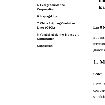
de
5. Evergreen Marine
lo
Corporation
6. Hapag-Lloyd
7. China Shipping Container
Las 8 
Lines (CSCL)
8. Yang Ming Marine Transport
El tran
Corporation
mercanc
Conclusión
grandes
1. M
Sede
: 
Flota
: 
con bar
su efic