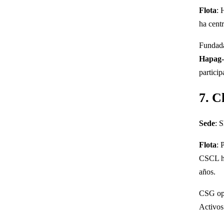
Flota
: 
ha centr
Fundada
Hapag-
particip
7. C
Sede
: 
Flota
: 
CSCL ha
años.
CSG op
Activos