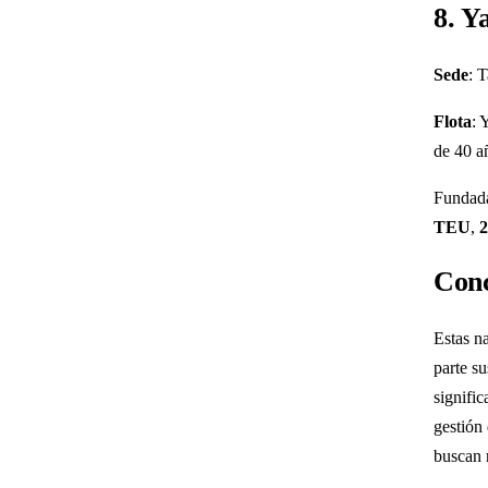
8. Y
Sede
: 
Flota
: 
de 40 a
Fundad
TEU
,
Conc
Estas n
parte s
signific
gestión 
buscan 