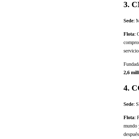
3. 
Sede
: 
Flota
: 
comprom
servicio
Fundad
2,6 mi
4. C
Sede
: 
Flota
: 
mundo y
después