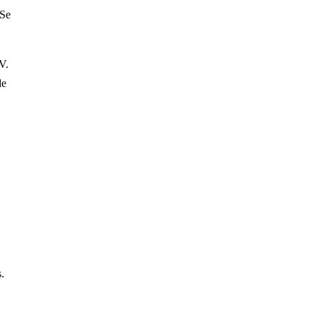
 Se
V.
e
.