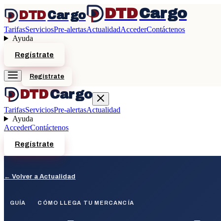
DTD
Cargo
DTD
Cargo
Tarifas
Servicios
Pre-alertas
Actualidad
Acceder
Contáctenos
Ayuda
Regístrate
Regístrate
DTD
Cargo
Tarifas
Servicios
Pre-alertas
Actualidad
Ayuda
Acceder
Contáctenos
Regístrate
← Volver a Actualidad
GUÍA
CÓMO LLEGA TU MERCANCÍA