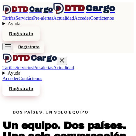
DTD
Cargo
DTD
Cargo
Tarifas
Servicios
Pre-alertas
Actualidad
Acceder
Contáctenos
Ayuda
Regístrate
Regístrate
DTD
Cargo
Tarifas
Servicios
Pre-alertas
Actualidad
Ayuda
Acceder
Contáctenos
Regístrate
DOS PAÍSES, UN SOLO EQUIPO
Un equipo. Dos países.