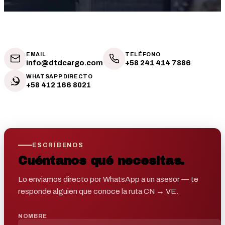
EMAIL
TELÉFONO
info@dtdcargo.com
+58 241 414 7886
WHATSAPP DIRECTO
+58 412 166 8021
ESCRÍBENOS
Cuéntanos qué necesitas.
Lo enviamos directo por WhatsApp a un asesor — te
responde alguien que conoce la ruta CN → VE.
NOMBRE