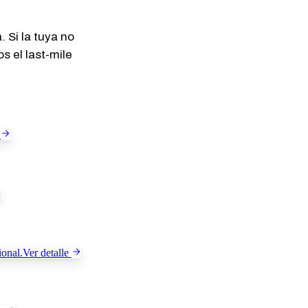
 Si la tuya no
s el last-mile
ional.
Ver detalle