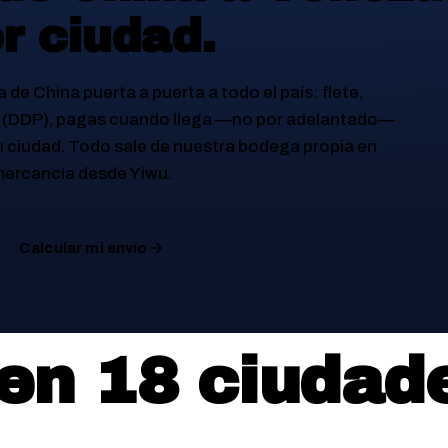
r ciudad.
de China puerta a puerta a todo el país: flete,
s (DDP), pagas cuando llega —no por adelantado—
u ciudad. Todo sale de nuestra bodega propia en
 mercancía desde Yiwu.
Calcular mi envío
 en
18
ciudad