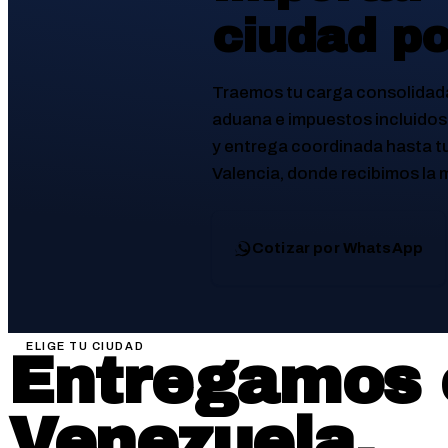
ciudad po
Traemos tu carga consolidada 
aduana e impuestos incluido
y entrega coordinada hasta t
Valencia, donde recibimos la
Cotizar por WhatsApp
ELIGE TU CIUDAD
Entregamos
Venezuela.