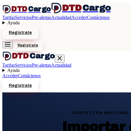
DTD
Cargo
DTD
Cargo
Tarifas
Servicios
Pre-alertas
Actualidad
Acceder
Contáctenos
Ayuda
Regístrate
Regístrate
DTD
Cargo
Tarifas
Servicios
Pre-alertas
Actualidad
Ayuda
Acceder
Contáctenos
Regístrate
COBERTURA NACIONAL 
Importar 