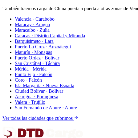
También traemos carga de China puerta a puerta a otras zonas de Ven
Valencia
·
Carabobo
Maracay
·
Aragua
Maracaibo
·
Zulia
Caracas
·
Distrito Capital y Miranda
Barquisimeto
·
Lara
Puerto La Cruz
·
Anzoátegui
Maturín
·
Monagas
Puerto Ordaz
·
Bolívar
San Cristóbal
·
Táchira
Mérida
·
Mérida
Punto Fijo
·
Falcón
Coro
·
Falcón
Isla Margarita
·
Nueva Esparta
Ciudad Bolívar
·
Bolívar
Acarigua
·
Portuguesa
Valera
·
Trujillo
San Fernando de Apure
·
Apure
Ver todas las ciudades que cubrimos
DTD
Cargo