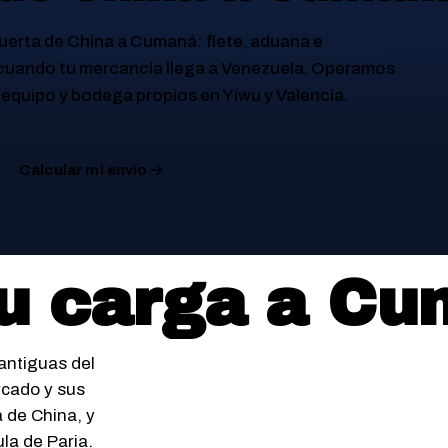
uerta de China a
Cumaná
: flete, aduana e
 cuando tu mercancía llega a Venezuela. Operamos
equipo y bodega propios en Yiwu y Valencia.
Calcular mi envío
u carga a
Cu
antiguas del
rcado y sus
 de China, y
la de Paria.