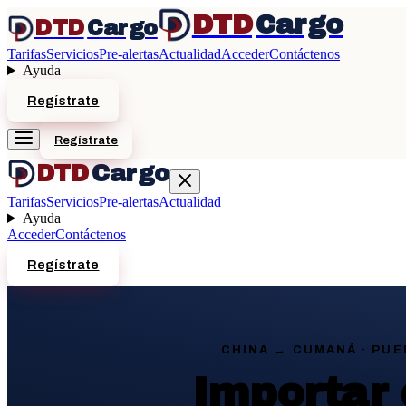
DTD
Cargo
DTD
Cargo
Tarifas
Servicios
Pre-alertas
Actualidad
Acceder
Contáctenos
Ayuda
Regístrate
Regístrate
DTD
Cargo
Tarifas
Servicios
Pre-alertas
Actualidad
Ayuda
Acceder
Contáctenos
Regístrate
CHINA →
CUMANÁ
· PUE
Importar