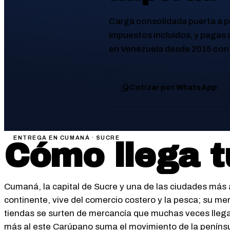
Carga consolidada puerta a p
impuestos incluidos, y pagas
en Venezuela desde 2015 con 
Cotizar por WhatsApp
ENTREGA EN
CUMANÁ
·
SUCRE
Cómo llega t
Cumaná, la capital de Sucre y una de las ciudades más 
continente, vive del comercio costero y la pesca; su me
tiendas se surten de mercancía que muchas veces llega
más al este Carúpano suma el movimiento de la penínsu