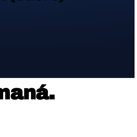
maná
.