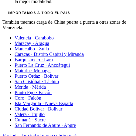
la mejor modalidad.
IMPORTAMOS A TODO EL PAÍS
También traemos carga de China puerta a puerta a otras zonas de
Venezuela:
Valencia
·
Carabobo
Maracay
·
Aragua
Maracaibo
·
Zulia
Caracas
·
Distrito Capital y Miranda
Barquisimeto
·
Lara
Puerto La Cruz
·
Anzoátegui
Maturín
·
Monagas
Puerto Ordaz
·
Bolívar
San Cristóbal
·
Táchira
Mérida
·
Mérida
Punto Fijo
·
Falcón
Coro
·
Falcón
Isla Margarita
·
Nueva Esparta
Ciudad Bolívar
·
Bolívar
Valera
·
Trujillo
Cumaná
·
Sucre
San Fernando de Apure
·
Apure
Ver todas las ciudades que cubrimos