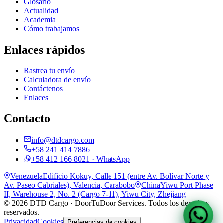
Glosario
Actualidad
Academia
Cómo trabajamos
Enlaces rápidos
Rastrea tu envío
Calculadora de envío
Contáctenos
Enlaces
Contacto
info@dtdcargo.com
+58 241 414 7886
+58 412 166 8021
· WhatsApp
Venezuela
Edificio Kokuy, Calle 151 (entre Av. Bolívar Norte y
Av. Paseo Cabriales)
,
Valencia, Carabobo
China
Yiwu Port Phase
II, Warehouse 2, No. 2 (Cargo 7-11)
,
Yiwu City, Zhejiang
©
2026
DTD Cargo · DoorTuDoor Services
. Todos los derechos
reservados.
Privacidad
Cookies
Preferencias de cookies