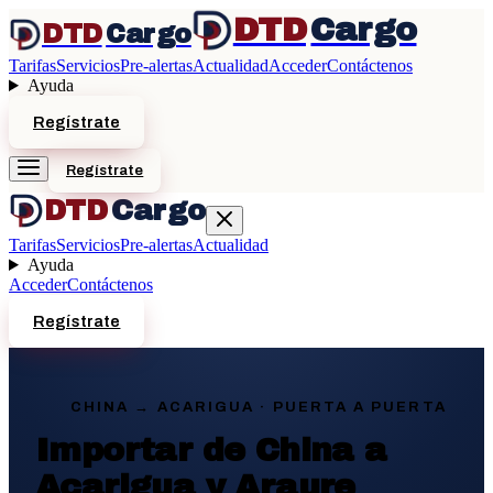
DTD
Cargo
DTD
Cargo
Tarifas
Servicios
Pre-alertas
Actualidad
Acceder
Contáctenos
Ayuda
Regístrate
Regístrate
DTD
Cargo
Tarifas
Servicios
Pre-alertas
Actualidad
Ayuda
Acceder
Contáctenos
Regístrate
CHINA →
ACARIGUA
· PUERTA A PUERTA
Importar de China a
Acarigua y Araure