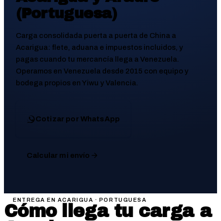
(Portuguesa)
Carga consolidada puerta a puerta de China a
Acarigua
: flete, aduana e impuestos incluidos, y
pagas cuando tu mercancía llega a Venezuela.
Operamos en Venezuela desde 2015 con equipo y
bodega propios en Yiwu y Valencia.
Cotizar por WhatsApp
Calcular mi envío
ENTREGA EN
ACARIGUA
·
PORTUGUESA
Cómo llega tu carga a