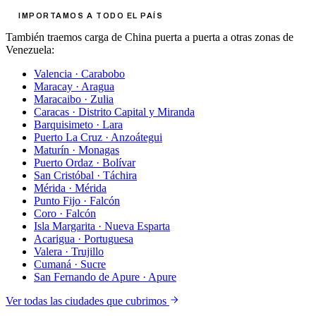
IMPORTAMOS A TODO EL PAÍS
También traemos carga de China puerta a puerta a otras zonas de
Venezuela:
Valencia
·
Carabobo
Maracay
·
Aragua
Maracaibo
·
Zulia
Caracas
·
Distrito Capital y Miranda
Barquisimeto
·
Lara
Puerto La Cruz
·
Anzoátegui
Maturín
·
Monagas
Puerto Ordaz
·
Bolívar
San Cristóbal
·
Táchira
Mérida
·
Mérida
Punto Fijo
·
Falcón
Coro
·
Falcón
Isla Margarita
·
Nueva Esparta
Acarigua
·
Portuguesa
Valera
·
Trujillo
Cumaná
·
Sucre
San Fernando de Apure
·
Apure
Ver todas las ciudades que cubrimos