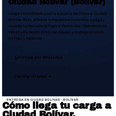
Ciudad Bolívar (Bolívar)
Carga consolidada puerta a puerta de China a
Ciudad
Bolívar
: flete, aduana e impuestos incluidos, y pagas
cuando tu mercancía llega a Venezuela. Operamos en
Venezuela desde 2015 con equipo y bodega propios
en Yiwu y Valencia.
Cotizar por WhatsApp
Calcular mi envío
ENTREGA EN
CIUDAD BOLÍVAR
·
BOLÍVAR
Cómo llega tu carga a
Ciudad Bolívar
.