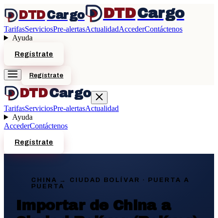
DTD
Cargo
DTD
Cargo
Tarifas
Servicios
Pre-alertas
Actualidad
Acceder
Contáctenos
Ayuda
Regístrate
Regístrate
DTD
Cargo
Tarifas
Servicios
Pre-alertas
Actualidad
Ayuda
Acceder
Contáctenos
Regístrate
CHINA →
CIUDAD BOLÍVAR
· PUERTA A
PUERTA
Importar de China a