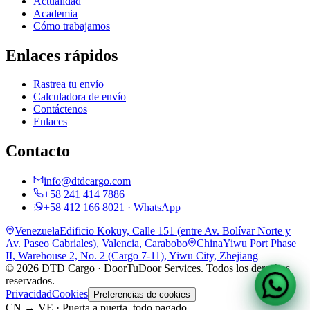
Actualidad
Academia
Cómo trabajamos
Enlaces rápidos
Rastrea tu envío
Calculadora de envío
Contáctenos
Enlaces
Contacto
info@dtdcargo.com
+58 241 414 7886
+58 412 166 8021
· WhatsApp
Venezuela
Edificio Kokuy, Calle 151 (entre Av. Bolívar Norte y
Av. Paseo Cabriales)
,
Valencia, Carabobo
China
Yiwu Port Phase
II, Warehouse 2, No. 2 (Cargo 7-11)
,
Yiwu City, Zhejiang
©
2026
DTD Cargo · DoorTuDoor Services
. Todos los derechos
reservados.
Privacidad
Cookies
Preferencias de cookies
CN → VE · Puerta a puerta, todo pagado