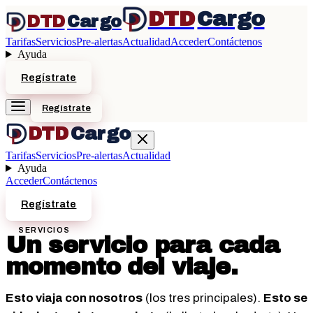
DTD
Cargo
DTD
Cargo
Tarifas
Servicios
Pre-alertas
Actualidad
Acceder
Contáctenos
Ayuda
Regístrate
Regístrate
DTD
Cargo
Tarifas
Servicios
Pre-alertas
Actualidad
Ayuda
Acceder
Contáctenos
Regístrate
SERVICIOS
Un servicio para cada
momento del viaje.
Esto viaja con nosotros
(los tres principales).
Esto se