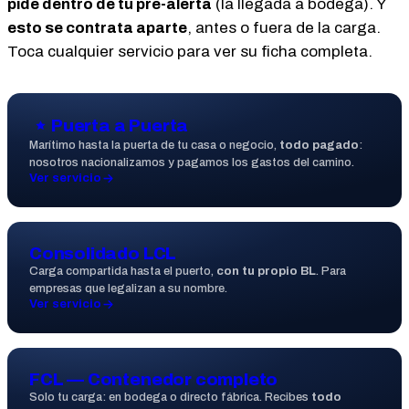
pide dentro de tu pre-alerta
(la llegada a bodega). Y
esto se contrata aparte
, antes o fuera de la carga.
Toca cualquier servicio para ver su ficha completa.
Puerta a Puerta
Marítimo hasta la puerta de tu casa o negocio,
todo pagado
:
nosotros nacionalizamos y pagamos los gastos del camino.
Ver servicio
Consolidado LCL
Carga compartida hasta el puerto,
con tu propio BL
. Para
empresas que legalizan a su nombre.
Ver servicio
FCL — Contenedor completo
Solo tu carga: en bodega o directo fábrica. Recibes
todo