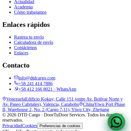
Actualidad
Academia
Cómo trabajamos
Enlaces rápidos
Rastrea tu envío
Calculadora de envío
Contáctenos
Enlaces
Contacto
info@dtdcargo.com
+58 241 414 7886
+58 412 166 8021
· WhatsApp
Venezuela
Edificio Kokuy, Calle 151 (entre Av. Bolívar Norte y
Av. Paseo Cabriales)
,
Valencia, Carabobo
China
Yiwu Port Phase
II, Warehouse 2, No. 2 (Cargo 7-11)
,
Yiwu City, Zhejiang
©
2026
DTD Cargo · DoorTuDoor Services
. Todos los derechos
reservados.
Privacidad
Cookies
Preferencias de cookies