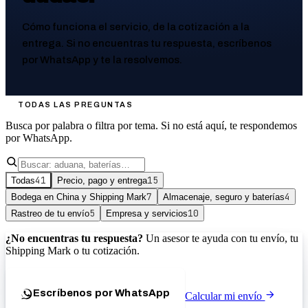
Cómo funciona el servicio, de la cotización a la
entrega. Si no encuentras tu respuesta, escríbenos
por WhatsApp y te la resolvemos.
TODAS LAS PREGUNTAS
Busca por palabra o filtra por tema. Si no está aquí, te respondemos
por WhatsApp.
41
15
Todas
Precio, pago y entrega
7
4
Bodega en China y Shipping Mark
Almacenaje, seguro y baterías
5
10
Rastreo de tu envío
Empresa y servicios
¿No encuentras tu respuesta?
Un asesor te ayuda con tu envío, tu
Shipping Mark o tu cotización.
Escríbenos por WhatsApp
Calcular mi envío