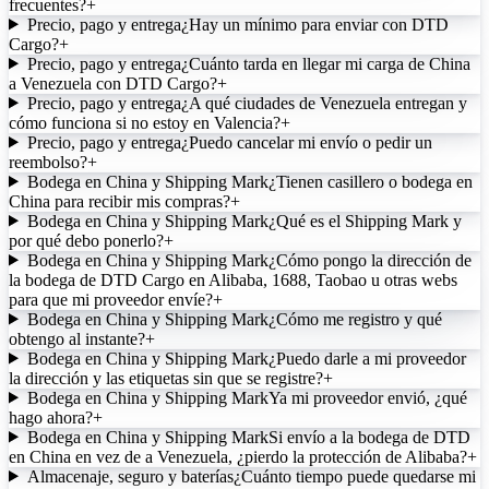
frecuentes?
+
Precio, pago y entrega
¿Hay un mínimo para enviar con DTD
Cargo?
+
Precio, pago y entrega
¿Cuánto tarda en llegar mi carga de China
a Venezuela con DTD Cargo?
+
Precio, pago y entrega
¿A qué ciudades de Venezuela entregan y
cómo funciona si no estoy en Valencia?
+
Precio, pago y entrega
¿Puedo cancelar mi envío o pedir un
reembolso?
+
Bodega en China y Shipping Mark
¿Tienen casillero o bodega en
China para recibir mis compras?
+
Bodega en China y Shipping Mark
¿Qué es el Shipping Mark y
por qué debo ponerlo?
+
Bodega en China y Shipping Mark
¿Cómo pongo la dirección de
la bodega de DTD Cargo en Alibaba, 1688, Taobao u otras webs
para que mi proveedor envíe?
+
Bodega en China y Shipping Mark
¿Cómo me registro y qué
obtengo al instante?
+
Bodega en China y Shipping Mark
¿Puedo darle a mi proveedor
la dirección y las etiquetas sin que se registre?
+
Bodega en China y Shipping Mark
Ya mi proveedor envió, ¿qué
hago ahora?
+
Bodega en China y Shipping Mark
Si envío a la bodega de DTD
en China en vez de a Venezuela, ¿pierdo la protección de Alibaba?
+
Almacenaje, seguro y baterías
¿Cuánto tiempo puede quedarse mi