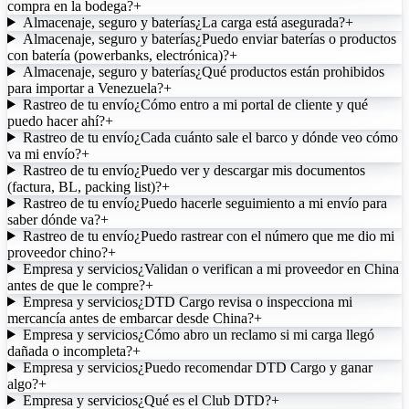
compra en la bodega?
+
Almacenaje, seguro y baterías
¿La carga está asegurada?
+
Almacenaje, seguro y baterías
¿Puedo enviar baterías o productos
con batería (powerbanks, electrónica)?
+
Almacenaje, seguro y baterías
¿Qué productos están prohibidos
para importar a Venezuela?
+
Rastreo de tu envío
¿Cómo entro a mi portal de cliente y qué
puedo hacer ahí?
+
Rastreo de tu envío
¿Cada cuánto sale el barco y dónde veo cómo
va mi envío?
+
Rastreo de tu envío
¿Puedo ver y descargar mis documentos
(factura, BL, packing list)?
+
Rastreo de tu envío
¿Puedo hacerle seguimiento a mi envío para
saber dónde va?
+
Rastreo de tu envío
¿Puedo rastrear con el número que me dio mi
proveedor chino?
+
Empresa y servicios
¿Validan o verifican a mi proveedor en China
antes de que le compre?
+
Empresa y servicios
¿DTD Cargo revisa o inspecciona mi
mercancía antes de embarcar desde China?
+
Empresa y servicios
¿Cómo abro un reclamo si mi carga llegó
dañada o incompleta?
+
Empresa y servicios
¿Puedo recomendar DTD Cargo y ganar
algo?
+
Empresa y servicios
¿Qué es el Club DTD?
+