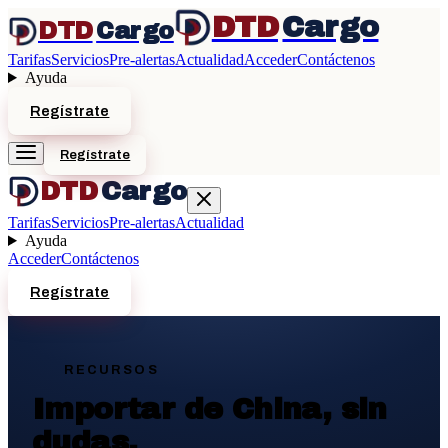
DTD
Cargo
DTD
Cargo
Tarifas
Servicios
Pre-alertas
Actualidad
Acceder
Contáctenos
Ayuda
Regístrate
Regístrate
DTD
Cargo
Tarifas
Servicios
Pre-alertas
Actualidad
Ayuda
Acceder
Contáctenos
Regístrate
RECURSOS
Importar de China,
sin
dudas.