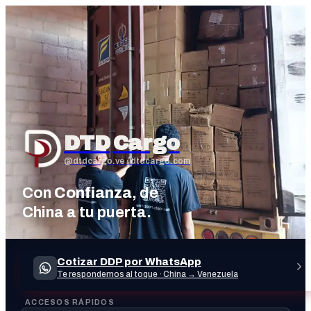
DTD
Cargo
@dtdcargo.ve
· dtdcargo.com
Con
Confianza
, de
China a tu puerta.
Cotizar DDP por WhatsApp
Te respondemos al toque · China → Venezuela
ACCESOS RÁPIDOS