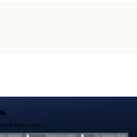
a.
arga de punta a punta.
imos detalles
4
Confirmar
Revisa tus datos
5
¡Listo!
Tu Shipping Mark