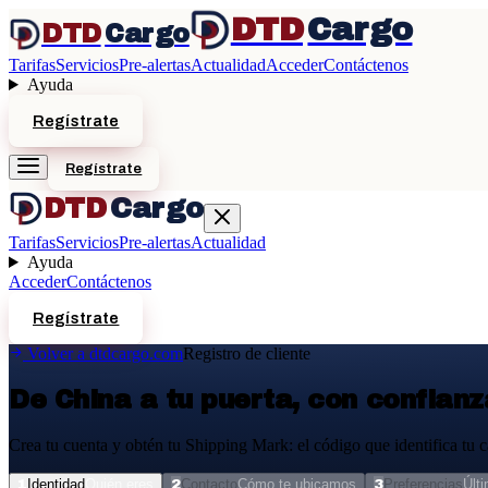
DTD
Cargo
DTD
Cargo
Tarifas
Servicios
Pre-alertas
Actualidad
Acceder
Contáctenos
Ayuda
Regístrate
Regístrate
DTD
Cargo
Tarifas
Servicios
Pre-alertas
Actualidad
Ayuda
Acceder
Contáctenos
Regístrate
Volver a dtdcargo.com
Registro de cliente
De China a tu puerta, con confianz
Crea tu cuenta y obtén tu Shipping Mark: el código que identifica tu c
1
Identidad
Quién eres
2
Contacto
Cómo te ubicamos
3
Preferencias
Últ