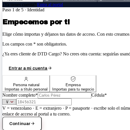
¿Ya tienes cuenta?
Entra al portal
Paso
1
de 5 ·
Identidad
Empecemos por ti
Elige cómo importas y déjanos tus datos de acceso. Con esto creamos 
Los campos con
*
son obligatorios.
¿Ya eres cliente de DTD Cargo?
No crees otra cuenta: seguirías usa
Entrar a mi cuenta
Persona natural
Empresa
Importas a título personal
Importas para tu negocio
Nombre completo
*
Cédula
*
V = venezolano · E = extranjero · P = pasaporte · escribe solo el núm
enlace de acceso al portal a tu correo.
Continuar