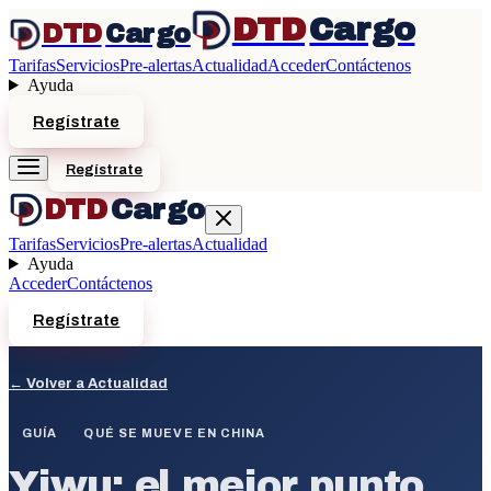
DTD
Cargo
DTD
Cargo
Tarifas
Servicios
Pre-alertas
Actualidad
Acceder
Contáctenos
Ayuda
Regístrate
Regístrate
DTD
Cargo
Tarifas
Servicios
Pre-alertas
Actualidad
Ayuda
Acceder
Contáctenos
Regístrate
← Volver a Actualidad
GUÍA
QUÉ SE MUEVE EN CHINA
Yiwu: el mejor punto