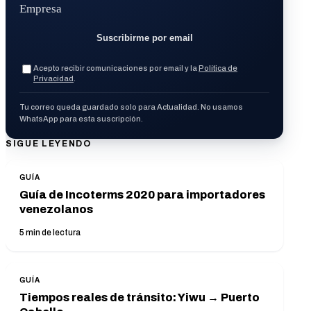
Empresa
Suscribirme por email
Acepto recibir comunicaciones por email y la
Política de
Privacidad
.
Tu correo queda guardado solo para Actualidad. No usamos
WhatsApp para esta suscripción.
SIGUE LEYENDO
GUÍA
Guía de Incoterms 2020 para importadores
venezolanos
5
min de lectura
GUÍA
Tiempos reales de tránsito: Yiwu → Puerto