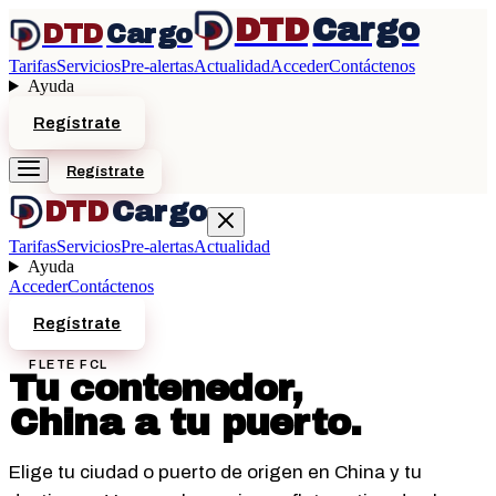
DTD
Cargo
DTD
Cargo
Tarifas
Servicios
Pre-alertas
Actualidad
Acceder
Contáctenos
Ayuda
Regístrate
Regístrate
DTD
Cargo
Tarifas
Servicios
Pre-alertas
Actualidad
Ayuda
Acceder
Contáctenos
Regístrate
FLETE FCL
Tu contenedor,
China a tu puerto.
Elige tu ciudad o puerto de origen en China y tu